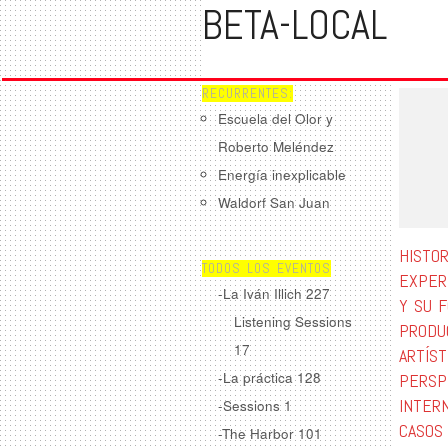
BETA-LOCAL
RECURRENTES:
Escuela del Olor y
Roberto Meléndez
Energía inexplicable
Waldorf San Juan
HISTOR
TODOS LOS EVENTOS
EXPER
-La Iván Illich
227
Y SU 
Listening Sessions
PRODU
17
ARTÍST
-La práctica
128
PERSP
INTER
-Sessions
1
CASOS
-The Harbor
101