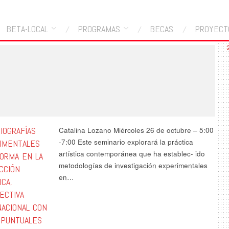
BETA-LOCAL
PROGRAMAS
BECAS
PROYECT
IOGRAFÍAS
Catalina Lozano Miércoles 26 de octubre – 5:00
-7:00 Este seminario explorará la práctica
IMENTALES
artística contemporánea que ha establec- ido
FORMA EN LA
metodologías de investigación experimentales
CCIÓN
en…
ICA,
ECTIVA
NACIONAL CON
 PUNTUALES