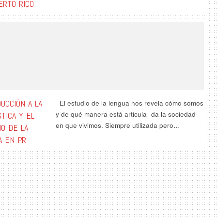
ERTO RICO
UCCIÓN A LA
El estudio de la lengua nos revela cómo somos
y de qué manera está articula- da la sociedad
STICA Y EL
en que vivimos. Siempre utilizada pero…
IO DE LA
 EN P.R