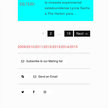
la cineasta experimental
SOLTERO
estadounidense Lynne Sachs
a The Harbor para…
1
2
…
19
Next →
2009
/
2010
/
2011
/
2012
/
2013
/
2014
/
2015
Subscribe to our Mailing list
Send an Email