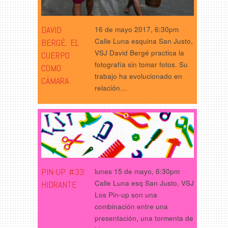
DAVID
16 de mayo 2017, 6:30pm
Calle Luna esquina San Justo,
BERGÉ: EL
VSJ David Bergé practica la
CUERPO
fotografía sin tomar fotos. Su
COMO
trabajo ha evolucionado en
CÁMARA
relación…
PIN-UP #33:
lunes 15 de mayo, 6:30pm
Calle Luna esq San Justo, VSJ
HIDRANTE
Los Pin-up son una
combinación entre una
presentación, una tormenta de