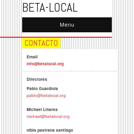
BETA-LOCAL
Menu
CONTACTO
Email
info@betalocal.org
Directores
Pablo Guardiola
pablo@betalocal.org
Michael Linares
michael@betalocal.org
nibia pastrana santiago