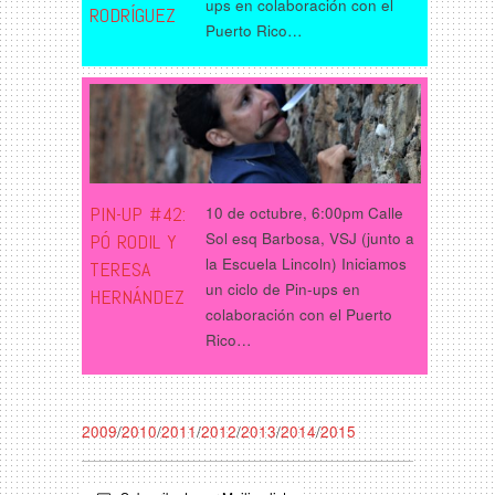
ups en colaboración con el
RODRÍGUEZ
Puerto Rico…
PIN-UP #42:
10 de octubre, 6:00pm Calle
Sol esq Barbosa, VSJ (junto a
PÓ RODIL Y
la Escuela Lincoln) Iniciamos
TERESA
un ciclo de Pin-ups en
HERNÁNDEZ
colaboración con el Puerto
Rico…
2009
/
2010
/
2011
/
2012
/
2013
/
2014
/
2015