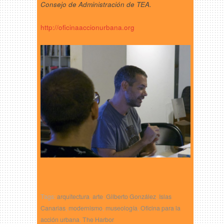
Consejo de Administración de TEA.
http://oficinaaccionurbana.org
Tags:
arquitectura
,
arte
,
Gilberto González
,
Islas
Canarias
,
modernismo
,
museología
,
Oficina para la
acción urbana
,
The Harbor