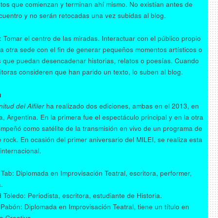
xtos que comienzan y terminan ahí mismo. No existían antes de
cuentro y no serán retocadas una vez subidas al blog.
: Tomar el centro de las miradas. Interactuar con el público propio
 la otra sede con el fin de generar pequeños momentos artísticos o
s que puedan desencadenar historias, relatos o poesías. Cuando
ritoras consideren que han parido un texto, lo suben al blog.
a
tud del Alfiler
ha realizado dos ediciones, ambas en el 2013, en
, Argentina. En la primera fue el espectáculo principal y en la otra
mpeñó como satélite de la transmisión en vivo de un programa de
e rock. En ocasión del primer aniversario del MILEI, se realiza esta
internacional.
a Tab: Diplomada en Improvisación Teatral, escritora, performer,
a.
Toledo: Periodista, escritora, estudiante de Historia.
 Pabón: Diplomada en Improvisación Teatral, tiene un título en
a Creativa.