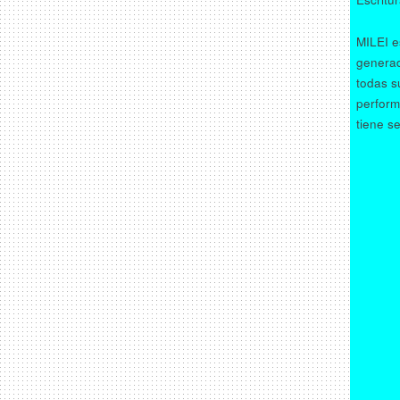
MILEI e
generad
todas su
perform
tiene s