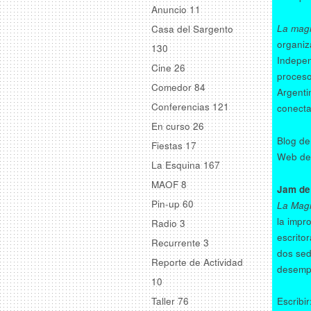
Anuncio
11
La magni
Casa del Sargento
organiz
130
Indepen
Cine
26
proceso
Comedor
84
Argenti
Conferencias
121
conecta
En curso
26
Blog de
Fiestas
17
Web de
La Esquina
167
MAOF
8
Jam de 
Pin-up
60
La Magni
la impr
Radio
3
escrito
Recurrente
3
dos sed
Reporte de Actividad
desempe
10
Taller
76
Escribi