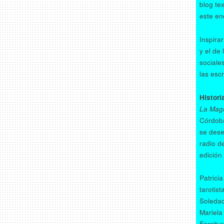
blog te
este en
Inspirar
y el de
sociale
las esc
Histori
La Magni
Córdoba
se dese
radio d
edición 
Patrici
tarotist
Soledad 
Mariela
Escritur