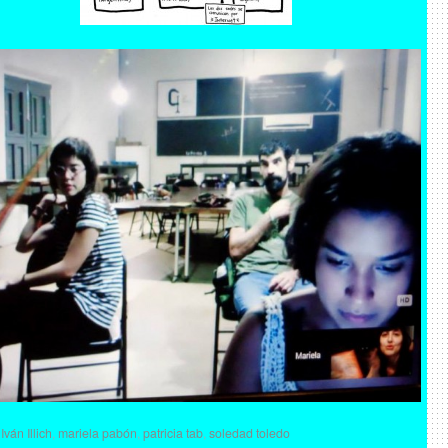
Iván Illich
,
mariela pabón
,
patricia tab
,
soledad toledo