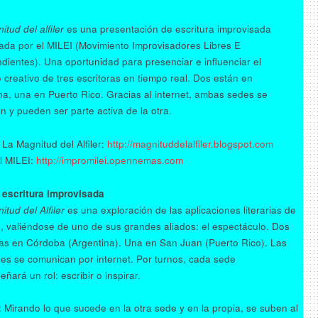
tud del alfiler
es una presentación de escritura improvisada
ada por el MILEI (Movimiento Improvisadores Libres E
dientes). Una oportunidad para presenciar e influenciar el
 creativo de tres escritoras en tiempo real. Dos están en
na, una en Puerto Rico. Gracias al internet, ambas sedes se
n y pueden ser parte activa de la otra.
 La Magnitud del Alfiler:
http://magnituddelalfiler.blogspot.com
l MILEI:
http://impromilei.opennemas.com
escritura improvisada
tud del Alfiler
es una exploración de las aplicaciones literarias de
o, valiéndose de uno de sus grandes aliados: el espectáculo. Dos
ras en Córdoba (Argentina). Una en San Juan (Puerto Rico). Las
es se comunican por internet. Por turnos, cada sede
ñará un rol: escribir o inspirar.
r: Mirando lo que sucede en la otra sede y en la propia, se suben al