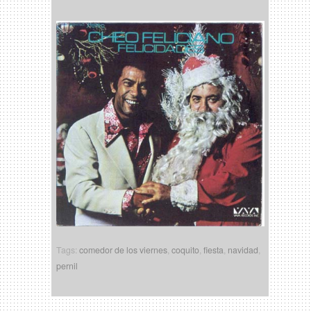
Tags:
comedor de los viernes
,
coquito
,
fiesta
,
navidad
,
pernil