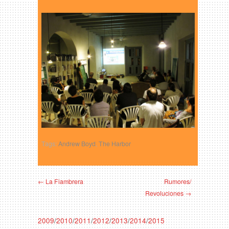
Tags:
Andrew Boyd
,
The Harbor
← La Fiambrera
Rumores/
Revoluciones →
2009
/
2010
/
2011
/
2012
/
2013
/
2014
/
2015