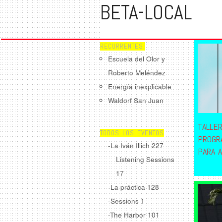
BETA-LOCAL
RECURRENTES:
Escuela del Olor y
Roberto Meléndez
Energía inexplicable
Waldorf San Juan
TALLE
TODOS LOS EVENTOS
PROGR
-La Iván Illich
227
PARA A
Listening Sessions
17
-La práctica
128
-Sessions
1
-The Harbor
101