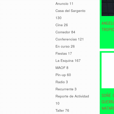
Anuncio
11
Casa del Sargento
130
ANGEL
Cine
26
TROPIC
Comedor
84
Conferencias
121
En curso
26
Fiestas
17
La Esquina
167
MAOF
8
Pin-up
60
Radio
3
Recurrente
3
SOÑÉ 
Reporte de Actividad
GUERR
10
MATAR
Taller
76