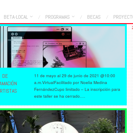
BETA-LOCAL
PROGRAMAS
BECAS
PROYECT
R DE
11 de mayo al 29 de junio de 2021 @10:00
a.m.VirtualFacilitado por Noelia Medina
AMACIÓN
FernándezCupo limitado – La inscripción para
RTISTAS
este taller se ha cerrado….