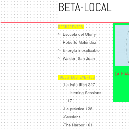
BETA-LOCAL
RECURRENTES:
Escuela del Olor y
Roberto Meléndez
Energía inexplicable
Waldorf San Juan
LA FI
TODOS LOS EVENTOS
-La Iván Illich
227
Listening Sessions
17
-La práctica
128
-Sessions
1
-The Harbor
101