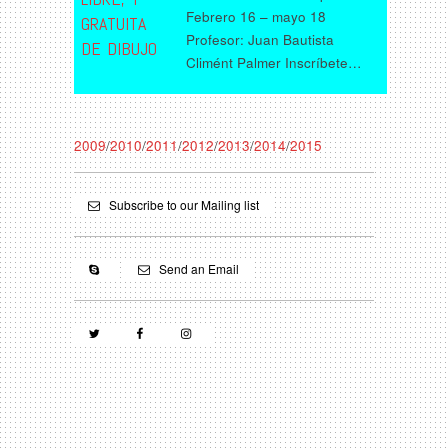
Febrero 16 – mayo 18
GRATUITA
Profesor: Juan Bautista
DE DIBUJO
Climént Palmer Inscríbete…
2009
/
2010
/
2011
/
2012
/
2013
/
2014
/
2015
Subscribe to our Mailing list
Send an Email