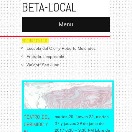
BETA-LOCAL
Menu
RECURRENTES:
Escuela del Olor y Roberto Meléndez
Energía inexplicable
Waldorf San Juan
TEATRO DEL
martes 20, jueves 22, martes
27 y jueves 29 de junio del
OPRIMIDO Y
2017 6:30 – 9:30 PM Libre de
EL