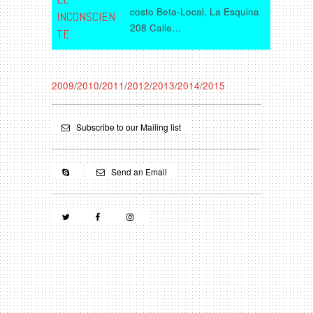
costo Beta-Local, La Esquina
INCONSCIEN
208 Calle…
TE
2009
/
2010
/
2011
/
2012
/
2013
/
2014
/
2015
Subscribe to our Mailing list
Send an Email