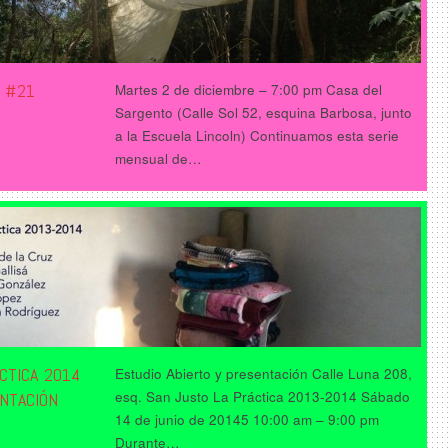
P #21
Martes 2 de diciembre – 7:00 pm Casa del
Sargento (Calle Sol 52, esquina Barbosa, junto
a la Escuela Lincoln) Continuamos esta serie
mensual de…
CTICA 2014
Estudio Abierto y presentación Calle Luna 208,
esq. San Justo La Práctica 2013-2014 Sábado
NTACIÓN
14 de junio de 20145 10:00 am – 9:00 pm
Durante…