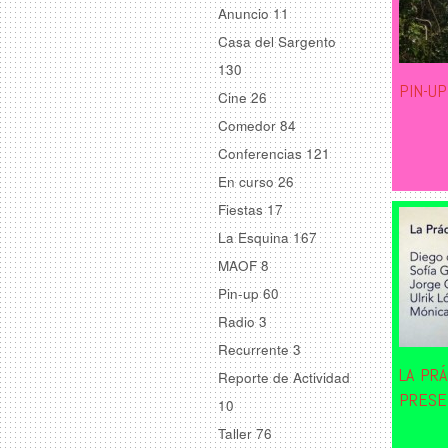
Anuncio
11
Casa del Sargento
130
PIN-U
Cine
26
Comedor
84
Conferencias
121
En curso
26
Fiestas
17
La Esquina
167
MAOF
8
Pin-up
60
Radio
3
Recurrente
3
LA PRÁ
Reporte de Actividad
PRESE
10
Taller
76