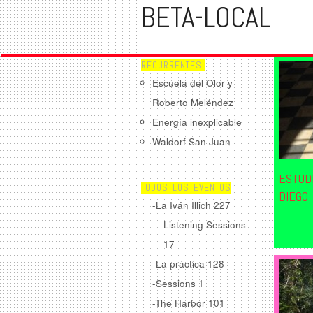
BETA-LOCAL
RECURRENTES:
Escuela del Olor y
Roberto Meléndez
Energía inexplicable
Waldorf San Juan
ESTUDI
TODOS LOS EVENTOS
DIEGO 
-La Iván Illich
227
Listening Sessions
17
-La práctica
128
-Sessions
1
-The Harbor
101