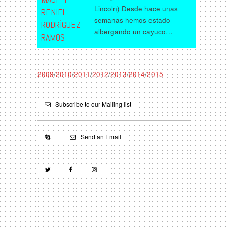
Lincoln) Desde hace unas
RENIEL
semanas hemos estado
RODRÍGUEZ
albergando un cayuco…
RAMOS
2009
/
2010
/
2011
/
2012
/
2013
/
2014
/
2015
Subscribe to our Mailing list
Send an Email