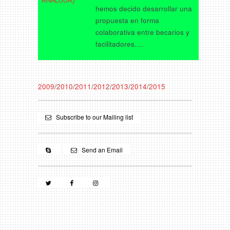
hemos decido desarrollar una
propuesta en forma
colaborativa entre becarios y
facilitadores….
2009
/
2010
/
2011
/
2012
/
2013
/
2014
/
2015
Subscribe to our Mailing list
Send an Email