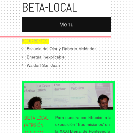
BETA-LOCAL
Menu
RECURRENTES:
Escuela del Olor y Roberto Meléndez
Energía inexplicable
Waldorf San Juan
BETA-LOCAL
Para nuestra contribución a la
exposición ‘Tras-misiones’ en
(VERSIÓN
la XXXI Bienal de Pontevedra
ANÁLOGA)