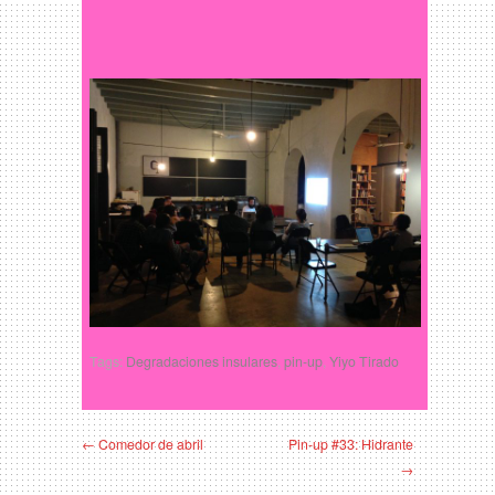
Tags:
Degradaciones insulares
,
pin-up
,
Yiyo Tirado
← Comedor de abril
Pin-up #33: Hidrante
→