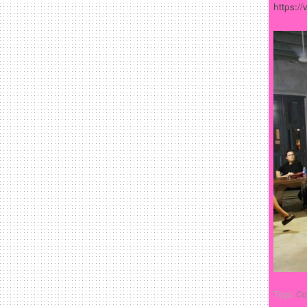
https:/
Tags:
Co