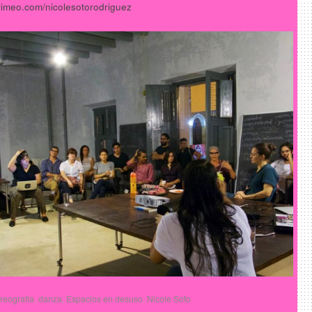
/vimeo.com/nicolesotorodriguez
reografía
,
danza
,
Espacios en desuso
,
Nicole Soto