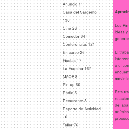
Anuncio
11
Aproxi
Casa del Sargento
130
Los Pin
Cine
26
ideas y
Comedor
84
generos
Conferencias
121
El trab
En curso
26
interve
Fiestas
17
o el co
La Esquina
167
encuent
MAOF
8
movimie
Pin-up
60
Este tr
Radio
3
relacio
Recurrente
3
del aba
Reporte de Actividad
anímico
10
proceso
Taller
76