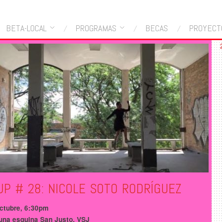
BETA-LOCAL
PROGRAMAS
BECAS
PROYECT
UP # 28: NICOLE SOTO RODRÍGUEZ
ctubre, 6:30pm
una esquina San Justo, VSJ