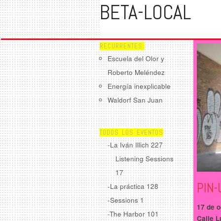
BETA-LOCAL
RECURRENTES:
Escuela del Olor y
Roberto Meléndez
Energía inexplicable
Waldorf San Juan
TODOS LOS EVENTOS
-La Iván Illich
227
Listening Sessions
17
PIN-
-La práctica
128
-Sessions
1
17 de o
-The Harbor
101
Calle L