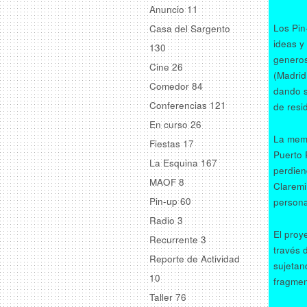
Anuncio
11
Los Pin
Casa del Sargento
ideas y
130
generos
Cine
26
(Madrid
Comedor
84
dando s
Conferencias
121
de resi
En curso
26
La memo
Fiestas
17
Puerto 
La Esquina
167
perdien
MAOF
8
Claremi
Pin-up
60
persona
Radio
3
El proy
Recurrente
3
través 
Reporte de Actividad
sujetan
10
fragmen
Taller
76