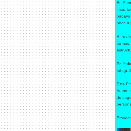
En Puer
importa
papaya,
poco a 
A travé
formas, 
estruct
Películ
fotogra
Este Pi
frutas 
de suge
persona
Proyect