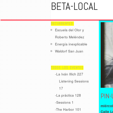
BETA-LOCAL
RECURRENTES:
Escuela del Olor y
Roberto Meléndez
Energía inexplicable
Waldorf San Juan
TODOS LOS EVENTOS
-La Iván Illich
227
Listening Sessions
17
PIN-
-La práctica
128
-Sessions
1
miércol
-The Harbor
101
Calle L