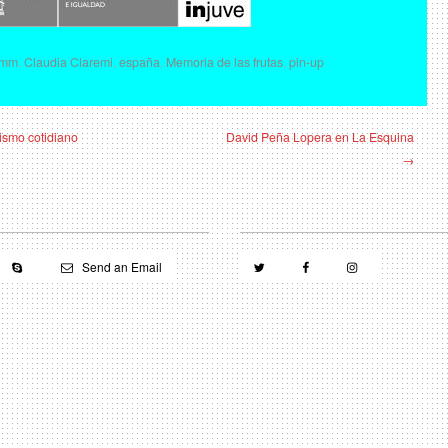
6mm
,
Claudia Claremi
,
españa
,
Memoria de las frutas
,
pin-up
ismo cotidiano
David Peña Lopera en La Esquina
→
Send an Email