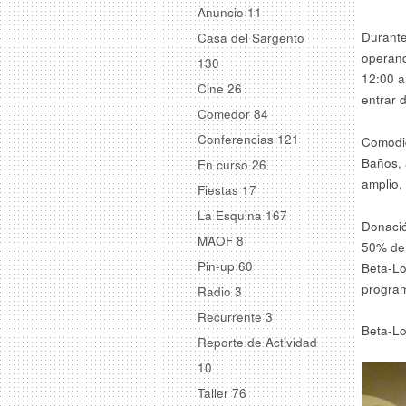
Anuncio
11
Durante
Casa del Sargento
operand
130
12:00 a
Cine
26
entrar 
Comedor
84
Conferencias
121
Comodid
Baños, 
En curso
26
amplio, 
Fiestas
17
La Esquina
167
Donació
MAOF
8
50% de 
Pin-up
60
Beta-Lo
program
Radio
3
Recurrente
3
Beta-Lo
Reporte de Actividad
10
Taller
76