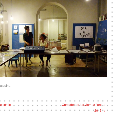
 esquina
de cómic
Comedor de los viernes / enero
2013 →