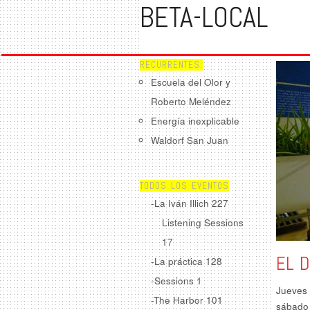
BETA-LOCAL
RECURRENTES:
Escuela del Olor y
Roberto Meléndez
Energía inexplicable
Waldorf San Juan
TODOS LOS EVENTOS
-La Iván Illich
227
Listening Sessions
17
EL 
-La práctica
128
-Sessions
1
Jueves 
-The Harbor
101
sábado 