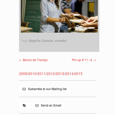
Tags:
Begoña Claveria
,
comedor
← Banco de Tiempo
Pin-up # 11 / a →
2009
/
2010
/
2011
/
2012
/
2013
/
2014
/
2015
Subscribe to our Mailing list
Send an Email