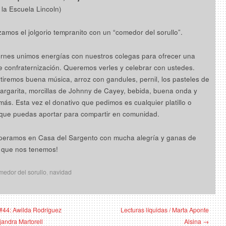
 la Escuela Lincoln)
mos el jolgorio tempranito con un “comedor del sorullo”.
ernes unimos energías con nuestros colegas para ofrecer una
de confraternización. Queremos verles y celebrar con ustedes.
iremos buena música, arroz con gandules, pernil, los pasteles de
rgarita, morcillas de Johnny de Cayey, bebida, buena onda y
ás. Esta vez el donativo que pedimos es cualquier platillo o
que puedas aportar para compartir en comunidad.
peramos en Casa del Sargento con mucha alegría y ganas de
r que nos tenemos!
medor del sorullo
,
navidad
#44: Awilda Rodríguez
Lecturas líquidas / Marta Aponte
jandra Martorell
Alsina →