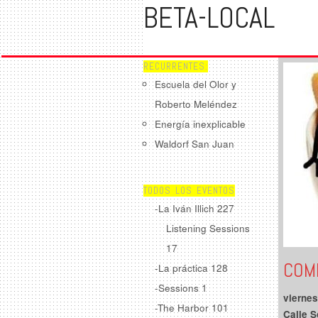
BETA-LOCAL
RECURRENTES:
Escuela del Olor y
Roberto Meléndez
Energía inexplicable
Waldorf San Juan
TODOS LOS EVENTOS
-La Iván Illich
227
Listening Sessions
17
COM
-La práctica
128
-Sessions
1
vierne
-The Harbor
101
Calle S