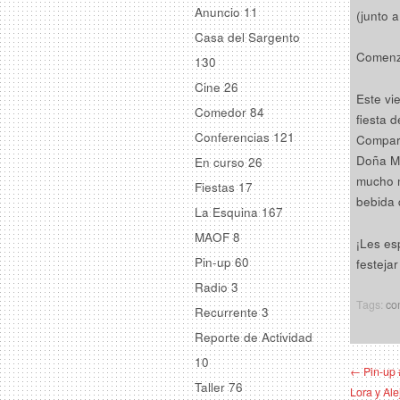
Anuncio
11
(junto a
Casa del Sargento
Comenza
130
Cine
26
Este vi
Comedor
84
fiesta 
Conferencias
121
Compart
Doña Ma
En curso
26
mucho m
Fiestas
17
bebida 
La Esquina
167
MAOF
8
¡Les es
Pin-up
60
festeja
Radio
3
Tags:
co
Recurrente
3
Reporte de Actividad
10
← Pin-up 
Taller
76
Lora y Ale