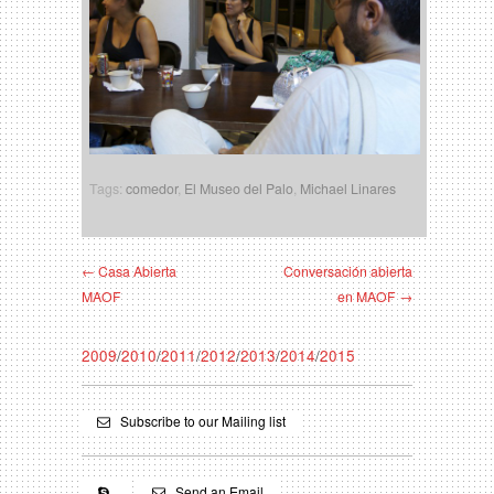
Tags:
comedor
,
El Museo del Palo
,
Michael Linares
← Casa Abierta
Conversación abierta
MAOF
en MAOF →
2009
/
2010
/
2011
/
2012
/
2013
/
2014
/
2015
Subscribe to our Mailing list
Send an Email