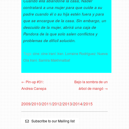
Cuando ella abandone la casa, Nader
contratará a una mujer para que cuide a su
padre cuando él o su hija estén fuera y para
que se encargue de la casa. Sin embargo, un
descuido de la mujer, abrirá una caja de
Pandora de la que solo salen conflictos y
problemas de difícil solución.
Tags:
cine
,
cine iraní
,
Iran
,
Lorraine Rodriguez
,
Nueva
Ola Iraní
,
Samira Makhmalbaf
← Pin-up #31:
Bajo la sombra de un
Andrea Canepa
árbol de mangó →
2009
/
2010
/
2011
/
2012
/
2013
/
2014
/
2015
Subscribe to our Mailing list