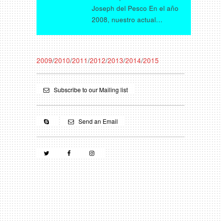
Joseph del Pesco En el año
2008, nuestro actual…
2009
/
2010
/
2011
/
2012
/
2013
/
2014
/
2015
Subscribe to our Mailing list
Send an Email