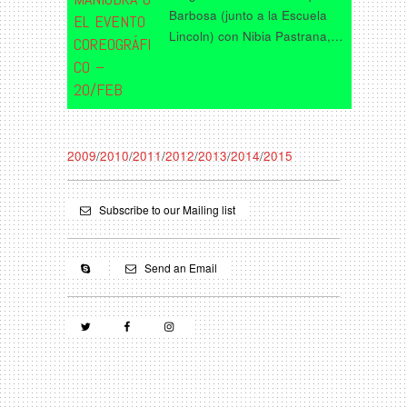
Barbosa (junto a la Escuela
EL EVENTO
Lincoln) con Nibia Pastrana,…
COREOGRÁFI
CO –
20/FEB
2009
/
2010
/
2011
/
2012
/
2013
/
2014
/
2015
Subscribe to our Mailing list
Send an Email