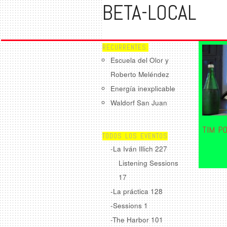
BETA-LOCAL
RECURRENTES:
Escuela del Olor y
Roberto Meléndez
Energía inexplicable
Waldorf San Juan
TIM P
TODOS LOS EVENTOS
-La Iván Illich
227
Listening Sessions
17
-La práctica
128
-Sessions
1
-The Harbor
101