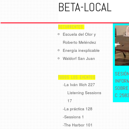
BETA-LOCAL
RECURRENTES:
Escuela del Olor y
Roberto Meléndez
Energía inexplicable
Waldorf San Juan
SESIÓ
TODOS LOS EVENTOS
INFORM
-La Iván Illich
227
SOBRE
Listening Sessions
C 258
17
-La práctica
128
-Sessions
1
-The Harbor
101