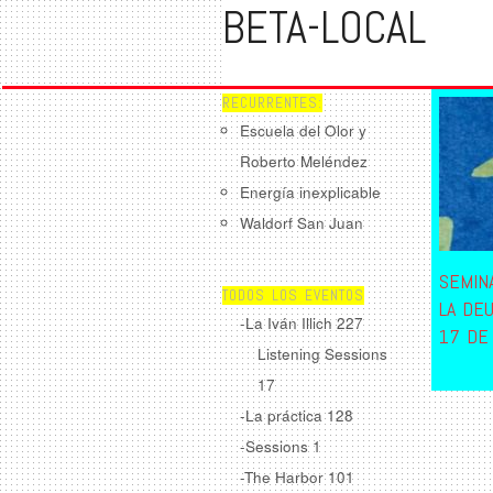
BETA-LOCAL
RECURRENTES:
Escuela del Olor y
Roberto Meléndez
Energía inexplicable
Waldorf San Juan
SEMIN
TODOS LOS EVENTOS
LA DEU
-La Iván Illich
227
17 DE
Listening Sessions
17
-La práctica
128
-Sessions
1
-The Harbor
101