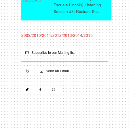
Escuela Lincoln) Listening
Session #3: Recluso Se…
2009
/
2010
/
2011
/
2012
/
2013
/
2014
/
2015
Subscribe to our Mailing list
Send an Email