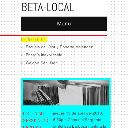
BETA-LOCAL
Menu
RECURRENTES:
Escuela del Olor y Roberto Meléndez
Energía inexplicable
Waldorf San Juan
LISTENING
jueves 19 de abril del 2018,
6:30pm Casa del Sargento –
SESSION #3:
c/ Sol esq Barbosa (junto a la
RECLUSO