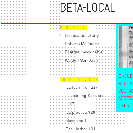
BETA-LOCAL
RECURRENTES:
Escuela del Olor y
Roberto Meléndez
Energía inexplicable
Waldorf San Juan
ENCUE
TODOS LOS EVENTOS
RESCA
-La Iván Illich
227
OCUPA
Listening Sessions
ACCES
17
TERRIT
-La práctica
128
-Sessions
1
-The Harbor
101