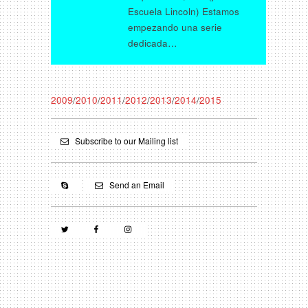
Escuela Lincoln) Estamos
empezando una serie
dedicada…
2009
/
2010
/
2011
/
2012
/
2013
/
2014
/
2015
Subscribe to our Mailing list
Send an Email