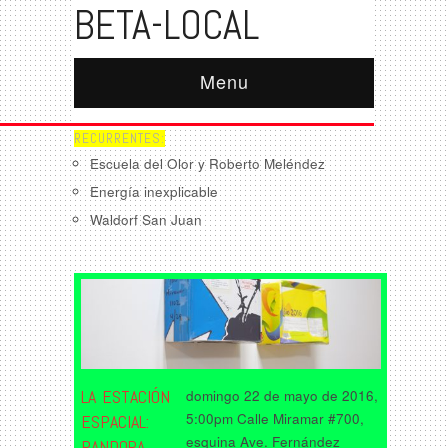
BETA-LOCAL
Menu
RECURRENTES:
Escuela del Olor y Roberto Meléndez
Energía inexplicable
Waldorf San Juan
LA ESTACIÓN
domingo 22 de mayo de 2016,
5:00pm Calle Miramar #700,
ESPACIAL:
esquina Ave. Fernández
PANDORA