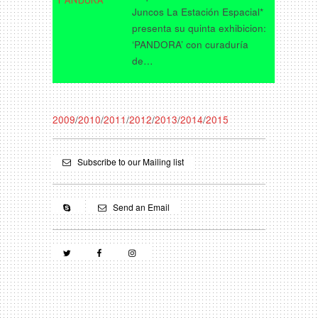
Juncos La Estación Espacial*
presenta su quinta exhibicion:
‘PANDORA’ con curaduría
de…
2009
/
2010
/
2011
/
2012
/
2013
/
2014
/
2015
Subscribe to our Mailing list
Send an Email