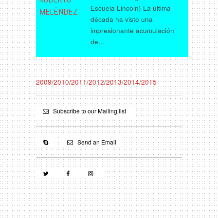
Escuela Lincoln) La última
MELÉNDEZ
década ha visto una
impresionante acumulación
de…
2009
/
2010
/
2011
/
2012
/
2013
/
2014
/
2015
Subscribe to our Mailing list
Send an Email