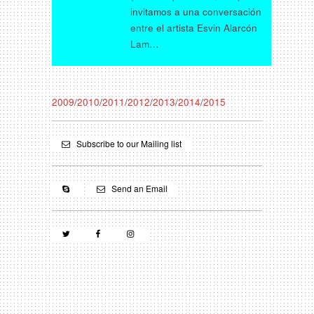
invitamos a una conversación
entre el artista Esvin Alarcón
Lam…
2009
/
2010
/
2011
/
2012
/
2013
/
2014
/
2015
Subscribe to our Mailing list
Send an Email