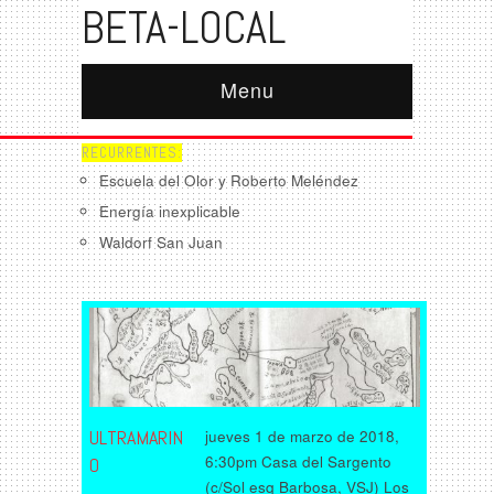
BETA-LOCAL
Menu
RECURRENTES:
Escuela del Olor y Roberto Meléndez
Energía inexplicable
Waldorf San Juan
ULTRAMARIN
jueves 1 de marzo de 2018,
6:30pm Casa del Sargento
O
(c/Sol esq Barbosa, VSJ) Los