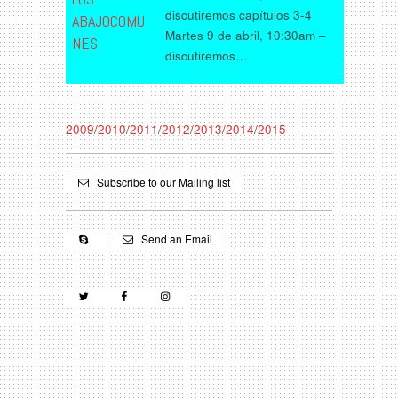
discutiremos capítulos 3-4
ABAJOCOMU
Martes 9 de abril, 10:30am –
NES
discutiremos…
2009
/
2010
/
2011
/
2012
/
2013
/
2014
/
2015
Subscribe to our Mailing list
Send an Email