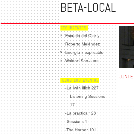
BETA-LOCAL
RECURRENTES:
Escuela del Olor y
Roberto Meléndez
Energía inexplicable
Waldorf San Juan
JUNTE
TODOS LOS EVENTOS
-La Iván Illich
227
Listening Sessions
17
-La práctica
128
-Sessions
1
-The Harbor
101