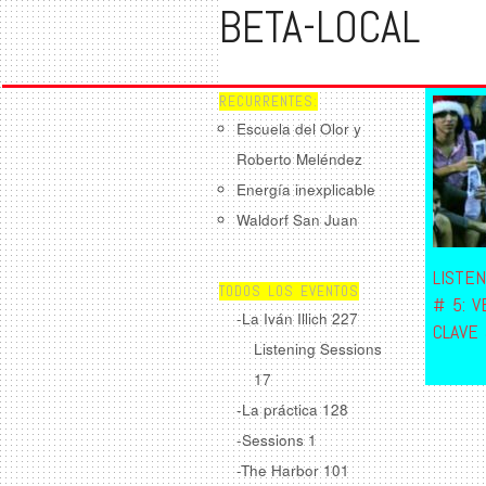
BETA-LOCAL
RECURRENTES:
Escuela del Olor y
Roberto Meléndez
Energía inexplicable
Waldorf San Juan
LISTEN
TODOS LOS EVENTOS
# 5: 
-La Iván Illich
227
CLAVE 
Listening Sessions
17
-La práctica
128
-Sessions
1
-The Harbor
101