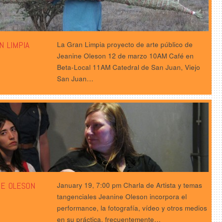
N LIMPIA
La Gran Limpia proyecto de arte público de
Jeanine Oleson 12 de marzo 10AM Café en
Beta-Local 11AM Catedral de San Juan, Viejo
San Juan…
NE OLESON
January 19, 7:00 pm Charla de Artista y temas
tangenciales Jeanine Oleson incorpora el
performance, la fotografía, vídeo y otros medios
en su práctica, frecuentemente…