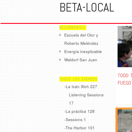
BETA-LOCAL
RECURRENTES:
Escuela del Olor y
Roberto Meléndez
Energía inexplicable
Waldorf San Juan
TODO 
TODOS LOS EVENTOS
FUEGO
-La Iván Illich
227
Listening Sessions
17
-La práctica
128
-Sessions
1
-The Harbor
101