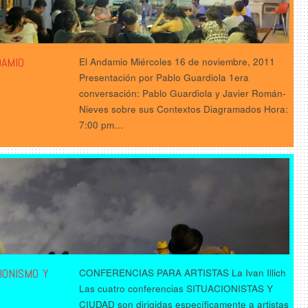
DAMIO
El Andamio Miércoles 16 de noviembre, 2011
Presentación por Pablo Guardiola 1era
conversación: Pablo Guardiola y Javier Román-
Nieves sobre sus Contextos Diagramados Hora:
7:00 pm…
IONISMO Y
CONFERENCIAS PARA ARTISTAS La Ivan Illich
Las cuatro conferencias SITUACIONISTAS Y
D
CIUDAD son dirigidas específicamente a artistas