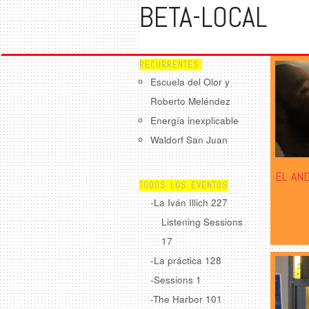
BETA-LOCAL
RECURRENTES:
Escuela del Olor y
Roberto Meléndez
Energía inexplicable
Waldorf San Juan
EL AN
TODOS LOS EVENTOS
-La Iván Illich
227
Listening Sessions
17
-La práctica
128
-Sessions
1
-The Harbor
101