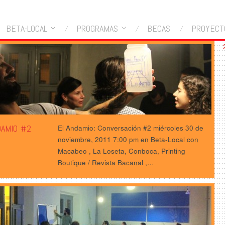
BETA-LOCAL
PROGRAMAS
BECAS
PROYECT
DAMIO #2
El Andamio: Conversación #2 miércoles 30 de
noviembre, 2011 7:00 pm en Beta-Local con
Macabeo , La Loseta, Conboca, Printing
Boutique / Revista Bacanal ,…