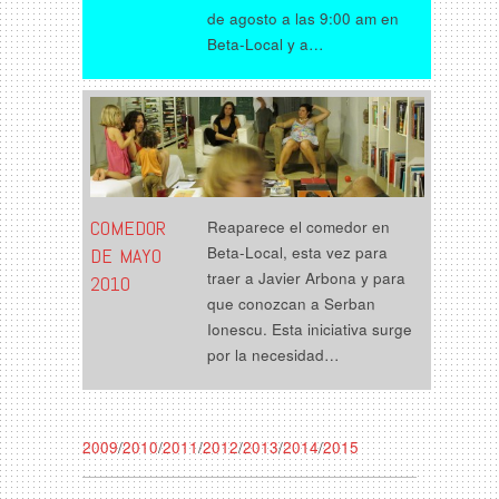
de agosto a las 9:00 am en
Beta-Local y a…
COMEDOR
Reaparece el comedor en
Beta-Local, esta vez para
DE MAYO
traer a Javier Arbona y para
2010
que conozcan a Serban
Ionescu. Esta iniciativa surge
por la necesidad…
2009
/
2010
/
2011
/
2012
/
2013
/
2014
/
2015