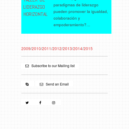
paradigmas de liderazgo
LIDERAZGO
pueden promover la igualdad,
HORIZONTAL
colaboración y
empoderamiento?…
2009
/
2010
/
2011
/
2012
/
2013
/
2014
/
2015
Subscribe to our Mailing list
Send an Email