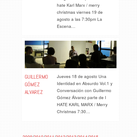
hate Karl Marx / merry
christmas viernes 19 de
agosto a las 7:30pm La
Escena…
GUILLERMO
Jueves 18 de agosto Una
Identidad en Absurdo Vol.1 y
GÓMEZ
Conversación con Guillermo
ALVAREZ
Gómez Álvarez parte de I
HATE KARL MARX / Merry
Christmas 7:30…
2009
/
2010
/
2011
/
2012
/
2013
/
2014
/
2015