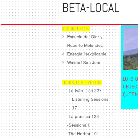
BETA-LOCAL
RECURRENTES:
Escuela del Olor y
Roberto Meléndez
Energía inexplicable
Waldorf San Juan
LOTS O
TODOS LOS EVENTOS
OBJEC
-La Iván Illich
227
QUEEN
Listening Sessions
17
-La práctica
128
-Sessions
1
-The Harbor
101