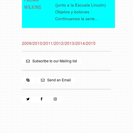
(junto a la Escuela Lincoln)
WILKINS
Objetos y botones
Continuamos la serie…
2009
/
2010
/
2011
/
2012
/
2013
/
2014
/
2015
Subscribe to our Mailing list
Send an Email