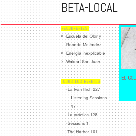
BETA-LOCAL
RECURRENTES:
Escuela del Olor y
Roberto Meléndez
Energía inexplicable
Waldorf San Juan
EL GOL
TODOS LOS EVENTOS
-La Iván Illich
227
Listening Sessions
17
-La práctica
128
-Sessions
1
-The Harbor
101