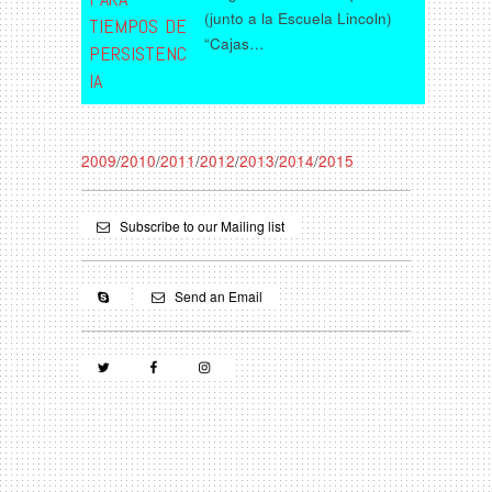
(junto a la Escuela Lincoln)
TIEMPOS DE
“Cajas…
PERSISTENC
IA
2009
/
2010
/
2011
/
2012
/
2013
/
2014
/
2015
Subscribe to our Mailing list
Send an Email