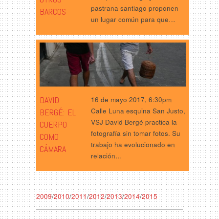
pastrana santiago proponen
BARCOS
un lugar común para que…
DAVID
16 de mayo 2017, 6:30pm
Calle Luna esquina San Justo,
BERGÉ: EL
VSJ David Bergé practica la
CUERPO
fotografía sin tomar fotos. Su
COMO
trabajo ha evolucionado en
CÁMARA
relación…
2009
/
2010
/
2011
/
2012
/
2013
/
2014
/
2015