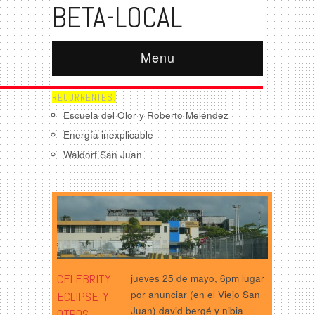
BETA-LOCAL
Menu
RECURRENTES:
Escuela del Olor y Roberto Meléndez
Energía inexplicable
Waldorf San Juan
CELEBRITY
jueves 25 de mayo, 6pm lugar
por anunciar (en el Viejo San
ECLIPSE​ Y
Juan) david bergé y nibia
OTROS