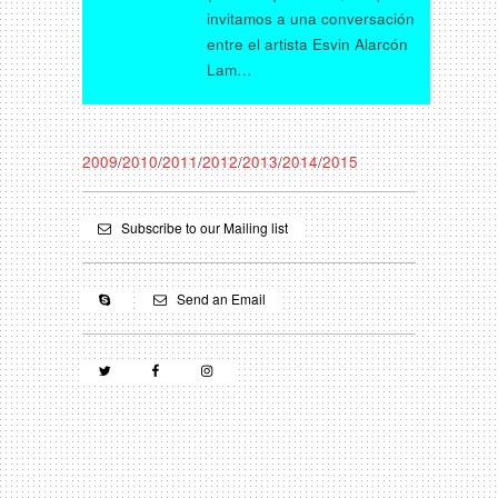
invitamos a una conversación
entre el artista Esvin Alarcón
Lam…
2009
/
2010
/
2011
/
2012
/
2013
/
2014
/
2015
Subscribe to our Mailing list
Send an Email