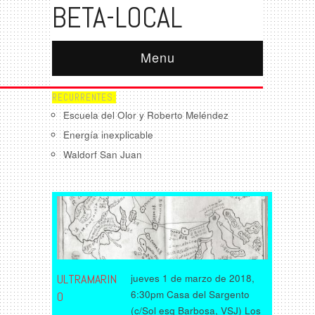
BETA-LOCAL
Menu
RECURRENTES:
Escuela del Olor y Roberto Meléndez
Energía inexplicable
Waldorf San Juan
ULTRAMARIN
jueves 1 de marzo de 2018,
6:30pm Casa del Sargento
O
(c/Sol esq Barbosa, VSJ) Los