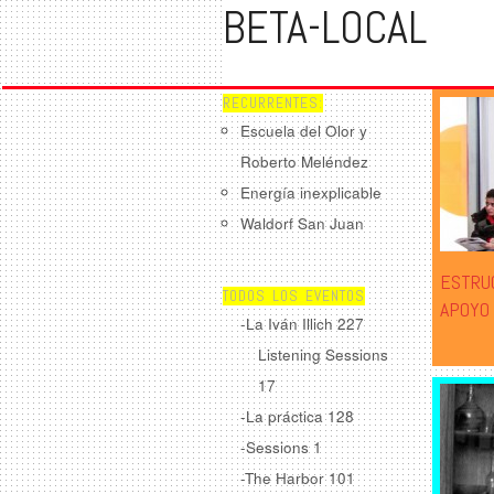
BETA-LOCAL
RECURRENTES:
Escuela del Olor y
Roberto Meléndez
Energía inexplicable
Waldorf San Juan
ESTRU
TODOS LOS EVENTOS
APOYO
-La Iván Illich
227
Listening Sessions
17
-La práctica
128
-Sessions
1
-The Harbor
101