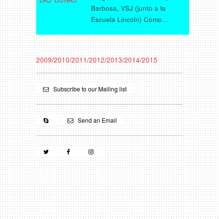
Barbosa, VSJ (junto a la
Escuela Lincoln) Como…
2009
/
2010
/
2011
/
2012
/
2013
/
2014
/
2015
Subscribe to our Mailing list
Send an Email