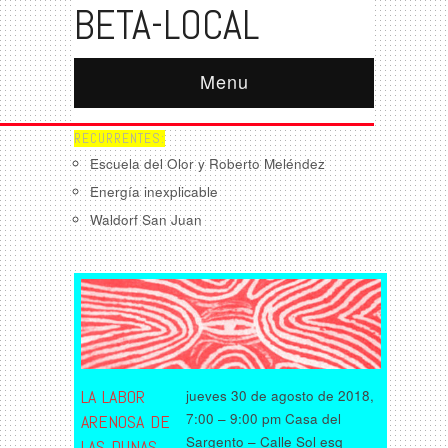
BETA-LOCAL
Menu
RECURRENTES:
Escuela del Olor y Roberto Meléndez
Energía inexplicable
Waldorf San Juan
LA LABOR
jueves 30 de agosto de 2018,
7:00 – 9:00 pm Casa del
ARENOSA DE
Sargento – Calle Sol esq
LAS DUNAS